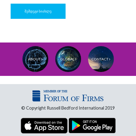
ᲨᲔᲛᲓᲔᲒᲘ ᲡᲘᲐᲮᲚᲔ
ABOUT
GLOBAL
CONTACT
© Copyright Russell Bedford International 2019