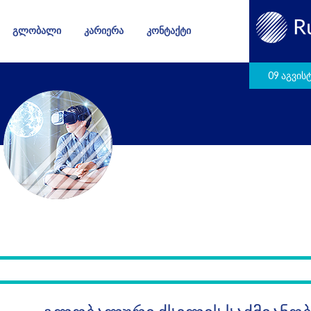
ᲒᲚᲝᲑᲐᲚᲘ
ᲙᲐᲠᲘᲔᲠᲐ
ᲙᲝᲜᲢᲐᲥᲢᲘ
09 აგვის