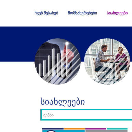
ᲩᲕᲔᲜ ᲨᲔᲡᲐᲮᲔᲑ
ᲛᲝᲛᲡᲐᲮᲣᲠᲔᲑᲔᲑᲘ
ᲡᲘᲐᲮᲚᲔᲔᲑᲘ
ᲡᲘᲐᲮᲚᲔᲔᲑᲘ